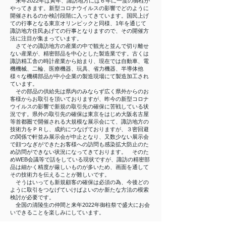
来年2022年は寅年、諏訪地方には６年に一度の御柱が
やってきます。新型コロナウイルスの影響でどのように
開催されるのか検討段階に入ってきています。国民上げ
ての行事となる東京オリンピックと同様、1年を通じて
諏訪地方住民あげての行事となりますので、その開催方
法に注目が集まっています。
さてその諏訪地方の産業の中で観光と並んで切り離せ
ない産業が、精密部品を中心とした製造業です。古くは
諏訪精工舎の時計産業から始まり、現在では自動車、電
機機械、二輪、医療機器、玩具、省力機器、半導体他
様々な機構部品が中小企業の製造現場にて製造加工され
ています。
その部品の供給先は県内のみならず広く県外からのお
客様からお取引を頂いておりますが、昨今の新型コロナ
ウイルスの影響で新規の取引先の確保に苦戦している状
況です。県外の取引先の確保は東京をはじめ大阪名古屋
等首都圏で開催される大規模な展示会にて、諏訪地方の
技術力をＰＲし、成約につなげておりますが、３密回避
の関係で軒並み展示会が中止となり、又数少ない展示会
で顔つなぎができたお客様への訪問も感染拡大防止のた
め訪問ができない状況になってきております。 そのた
めWEB会議等で話をしている現状ですが、諏訪の精密部
品は細かく精度が厳しいものが多いため、画面を通して
その技術力を伝えることが難しいです。
そうはいっても新規顧客の確保は必須の為、今後どの
ように取引をつなげていけばよいのか新たな方法の模索
検討が必要です。
全国の清陵生の仲間と来年2022年御柱祭で盛大にお会
いできることを楽しみにしています。