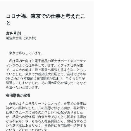
コロナ禍、東京での仕事と考えたこ
と
倉科 和則
製造業営業（東京都）
東京で暮らしています。
私は国内外向けに電子部品の販売サポートやマーケテ
ィングのような仕事をしています。オフィス仕事が主
で、コロナの前は、時々海外へ出張するようなこともし
ていました。東京での感染拡大に応じて、会社では昨年
3月ごろから本格的に在宅勤務が始まり、早くも１年が
経過してしまいました。その間の変化や感じたことなど
を述べたいと思います。
在宅勤務が定着
自分のようなサラリーマンにとって、在宅での仕事は
初めての経験でした。この形態が始まる頃は、非対面で
仕事がスムースに回るのか？という心配がありました
が、感染への恐怖感（自分自身でなくとも同居する家族
から不安も）や、もちろん社会要請から、出社をすると
いう選択肢はあまりなく、無条件に在宅勤務へ切替する
ということになったわけです。