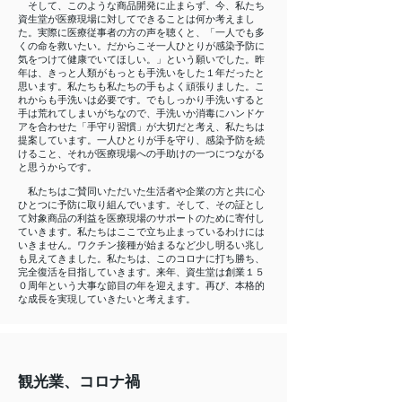
そして、このような商品開発に止まらず、今、私たち
資生堂が医療現場に対してできることは何か考えまし
た。実際に医療従事者の方の声を聴くと、「一人でも多
くの命を救いたい。だからこそ一人ひとりが感染予防に
気をつけて健康でいてほしい。」という願いでした。昨
年は、きっと人類がもっとも手洗いをした１年だったと
思います。私たちも私たちの手もよく頑張りました。こ
れからも手洗いは必要です。でもしっかり手洗いすると
手は荒れてしまいがちなので、手洗いか消毒にハンドケ
アを合わせた「手守り習慣」が大切だと考え、私たちは
提案しています。一人ひとりが手を守り、感染予防を続
けること、それが医療現場への手助けの一つにつながる
と思うからです。
私たちはご賛同いただいた生活者や企業の方と共に心
ひとつに予防に取り組んでいます。そして、その証とし
て対象商品の利益を医療現場のサポートのために寄付し
ていきます。私たちはここで立ち止まっているわけには
いきません。ワクチン接種が始まるなど少し明るい兆し
も見えてきました。私たちは、このコロナに打ち勝ち、
完全復活を目指していきます。来年、資生堂は創業１５
０周年という大事な節目の年を迎えます。再び、本格的
な成長を実現していきたいと考えます。
観光業、コロナ
禍