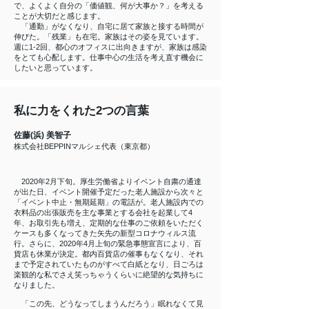
で、よくよく自分の「価値観、何が大事か？」を考える
ことが大切だと感じます。
「通勤」がなくなり、自宅に居て家族と接する時間が
伸びた。「残業」も在宅。家族はその姿を見ています。
週に1-2回、都心のオフィスに出向きますが、家族は感染
をとても心配します。仕事中心の生活を考え直す機会に
したいと思っています。
私に力をくれた2つの言葉
佐藤(浜) 美智子
株式会社BEPPINマルシェ代表（東京都）
2020年2月下旬。厚生労働省よりイベント自粛の通達
が出た日、イベント開催予定だった老人施設から次々と
「イベント中止・無期延期」の電話が。老人施設内での
衣料品の出張販売を主な事業とする会社を起業して4
年、お取引先も増え、定期的な仕事のご依頼をいただく
ケースも多くなってきた矢先の新型コロナウィルス流
行。さらに、2020年4月上旬の緊急事態宣言により、百
貨店も休業が決定。都内百貨店の催事もなくなり、それ
まで予定されていたものがすべて白紙となり、日ごろは
楽観的な私でさえ笑っちゃうくらいに絶望的な気持ちに
なりました。
「この先、どうなってしまうんだろう」眠れなくて見