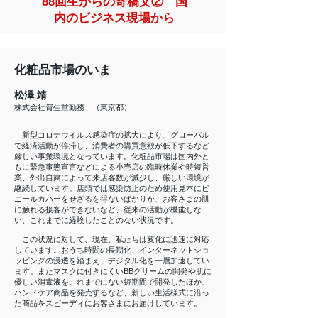
88回生からの寄稿文② 国
内のビジネス現場から
化粧品市場のいま
松澤 靖
株式会社資生堂勤務 （東京都）
新型コロナウイルス感染症の拡大により、グローバル
で経済活動が停滞し、消費者の購買意欲が低下するなど
厳しい事業環境となっています。化粧品市場は国内外と
もに緊急事態宣言などによる小売店の臨時休業や時短営
業、外出自粛によって来店客数が減少し、厳しい環境が
継続しています。店頭では感染防止のため使用見本にビ
ニールカバーをせざるを得ないばかりか、お客さまの肌
に触れる接客ができないなど、従来の活動が機能しな
い、これまでに経験したことのない状況です。
この状況に対して、現在、私たちは変化に迅速に対応
しています。おうち時間の長期化、インターネットショ
ッピングの浸透を踏まえ、デジタル化を一層加速してい
ます。またマスクに付きにくいBBクリームの開発や肌に
優しい消毒液をこれまでにない短期間で開発したほか、
ハンドケア商品を発売するなど、新しい生活様式に沿っ
た商品をスピーディにお客さまにお届けしています。