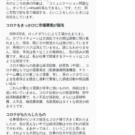
今のところ自身の印象は、「コミュニケーション問題な
し。オンラインvirtual出張もできるし」です。ただ、同
じ空気で顔を見て確認する、といことをしたいときには
出社をしています。
コロナをきっかけに市場環境が混沌
20年3月頃、ロックダウンにより工場が止まりまし
た。サプライチェーンは大混乱でその間は調整に明け暮
れました。現在、既にその状況からは抜け出しています
が、再発のリスクは消えていません。誰にもわかりませ
ん。現在、市況は色々なことが複雑化し、先の読みが困
難です。例えば、私が仕事で関連するマーケットはこの
ような状況です。
コロナ禍からの急速な経済回復、好景気（中国）、コ
ロナ禍ならではの需要発生（医療健康関連機器、ＰＣ・
ゲーム機などの巣ごもり需要、等）、再ロックダウンに
よる生産停止を懸念し過剰で重複した調達活動や部品囲
い込み・・。
これらが重なり需要が非常に強いものの、供給は全く
追い付いていません。コロナ以前からの投資抑制、対中
経済制裁影響で、モノ不足が深刻化。さらには原材料
費、人不足、物流費高騰、当面需給はタイトな状況が続
きそうです。
コロナがもたらしたもの
仕事環境やビジネス状況もコロナ禍で大きく変わりま
したが、先が見えない中では経済活動はそれぞれの状況
でそれぞれ、まあやってゆく、ということだと思いま
す。それよりも大切なのは、仕事の仕方や生活の変化