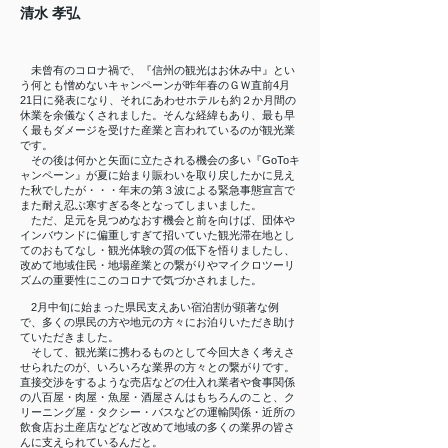
清水 孝弘
未曾有のコロナ禍で、『信州の観光はお休み中』とい
う何とも憎めないキャンペーンが昨年春のＧＷ直前4月
21日に発表になり、それにあわせホテルも約２か月間の
休業を余儀なくされました。そんな経緯もあり、最も早
く最もダメージを受けた産業と言われているのが観光業
です。
その後は何かと矢面に立たされる機会の多い『GoToキ
ャンペーン』が夏に始まり賑わいを取り戻したかに見え
た秋でしたが・・・年末の第３波による緊急事態宣言で
また耐え忍ぶ寒すぎる冬となってしまいました。
ただ、足元を見つめなおす機会と前を向けば、団体や
インバウンドに偏重しすぎて招いていた観光滞在地とし
てのおもてなし・観光体験の質の低下を悟りましたし、
改めて地域住民・地場産業との繋がりやマイクロツーリ
ズムの重要性にこのコロナで気づかされました。
2月中旬に始まった県民支えあい宿泊割が顕著な例
で、多くの県民の方や地元の方々にお泊りいただき助け
ていただきました。
そして、観光業に携わるものとして今回大きく考えさ
せられたのが、いろいろな業界の方々との繋がりです。
直接交渉をするような売店などの仕入れ業者や食事関係
の八百屋・肉屋・魚屋・酒屋さんはもちろんのこと、ク
リーニング屋・タクシー・バスなどの運輸関係・近所の
飲食店お土産店などなど改めて地域の多くの業界の皆さ
んに支えられているんだと。