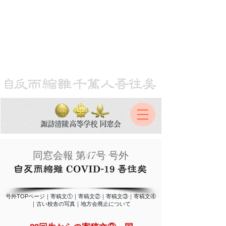
自反而縮雖千萬人吾往矣
諏訪清陵高等学校 同窓会​
​同窓会報 第47号 号外
号外TOPページ
｜
寄稿文①
｜
寄稿文②
｜
寄稿文③
｜
寄稿文④
｜
古い校舎の写真
｜
地方会廃止について