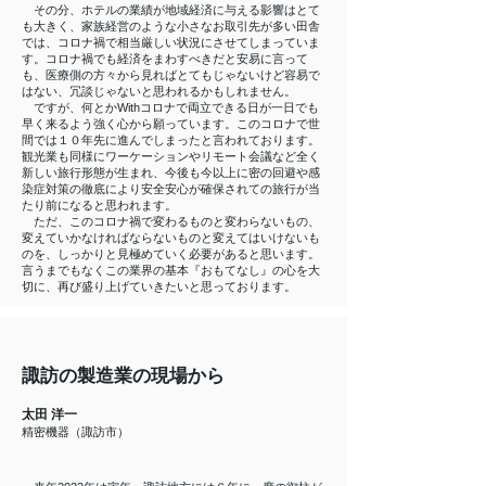
その分、ホテルの業績が地域経済に与える影響はとて
も大きく、家族経営のような小さなお取引先が多い田舎
では、コロナ禍で相当厳しい状況にさせてしまっていま
す。コロナ禍でも経済をまわすべきだと安易に言って
も、医療側の方々から見ればとてもじゃないけど容易で
はない、冗談じゃないと思われるかもしれません。
ですが、何とかWithコロナで両立できる日が一日でも
早く来るよう強く心から願っています。このコロナで世
間では１０年先に進んでしまったと言われております。
観光業も同様にワーケーションやリモート会議など全く
新しい旅行形態が生まれ、今後も今以上に密の回避や感
染症対策の徹底により安全安心が確保されての旅行が当
たり前になると思われます。
ただ、このコロナ禍で変わるものと変わらないもの、
変えていかなければならないものと変えてはいけないも
のを、しっかりと見極めていく必要があると思います。
言うまでもなくこの業界の基本『おもてなし』の心を大
切に、再び盛り上げていきたいと思っております。
諏訪の製造業の現場から
太田 洋一
精密機器（諏訪市）