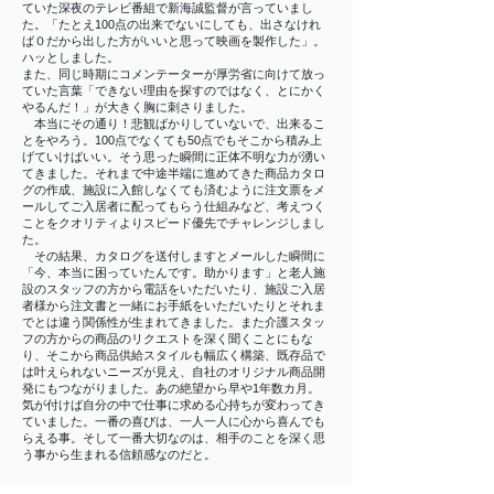
ていた深夜のテレビ番組で新海誠監督が言っていまし
た。「たとえ100点の出来でないにしても、出さなけれ
ば０だから出した方がいいと思って映画を製作した」。
ハッとしました。
また、同じ時期にコメンテーターが厚労省に向けて放っ
ていた言葉「できない理由を探すのではなく、とにかく
やるんだ！」が大きく胸に刺さりました。
本当にその通り！悲観ばかりしていないで、出来るこ
とをやろう。100点でなくても50点でもそこから積み上
げていけばいい。そう思った瞬間に正体不明な力が湧い
てきました。それまで中途半端に進めてきた商品カタロ
グの作成、施設に入館しなくても済むように注文票をメ
ールしてご入居者に配ってもらう仕組みなど、考えつく
ことをクオリティよりスピード優先でチャレンジしまし
た。
その結果、カタログを送付しますとメールした瞬間に
「今、本当に困っていたんです。助かります」と老人施
設のスタッフの方から電話をいただいたり、施設ご入居
者様から注文書と一緒にお手紙をいただいたりとそれま
でとは違う関係性が生まれてきました。また介護スタッ
フの方からの商品のリクエストを深く聞くことにもな
り、そこから商品供給スタイルも幅広く構築、既存品で
は叶えられないニーズが見え、自社のオリジナル商品開
発にもつながりました。あの絶望から早や1年数カ月。
気が付けば自分の中で仕事に求める心持ちが変わってき
ていました。一番の喜びは、一人一人に心から喜んでも
らえる事。そして一番大切なのは、相手のことを深く思
う事から生まれる信頼感なのだと。