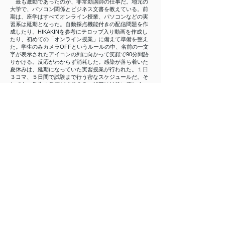
最も激動であったのが、非常勤講師の仕事だ。地元の
大学で、パソコン関係とビジネス文書を教えている。前
期は、座学はすべてオンライン授業、パソコンなどの実
習系は延期となった。自動採点機能付きの配信問題を作
成したり、HIKAKINを参考にテロップ入り動画を作成し
たり、初めての「オンライン授業」に備えて準備を整え
た。学生のみカメラOFFというルールの中、名前の一文
字が表示されたアイコンの列に向かって笑顔で90分間語
りかける。反応がわからず消耗した。感染が落ち着いた
夏休みは、延期になっていた実習授業が行われた。１日
３コマ、５日間で試験まで行う密なスケジュールだ。そ
れでも、学生の反応が「見える」状態は純粋に嬉しく、
質問の手が挙がると、いそいそと駆け付けた。学生たち
も生き生きして見えた。そして後期は「ハイブリッド授
業」というスタイルになった。学生は、その日の体調な
どによってオンライン受講か対面受講かを選ぶ。こちら
は準備やフォローに手間がかかるが、学生にとって「受
講スタイルが選択できる」というメリットは大きく、し
ばらくこの形式が続くと思われる。
慌ただしい一年だったが、よりよい方法を求め試行錯
誤ができたことに感謝している。試行錯誤などと悠長な
ことを言っていられない、最前線の職場もあったことだ
ろう。今後も可能な限り、考えつく様々な方法を試し、
より良い解を見つけ続けたい。
小さな音楽教室、コロナ禍奮闘記