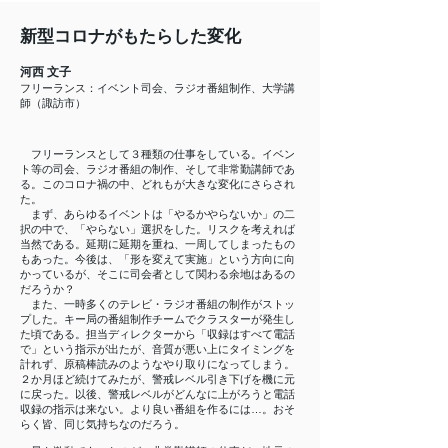
新型コロナがもたらした変化
河西 文子
フリーランス：イベント司会、ラジオ番組制作、大学講
師（諏訪市）
フリーランスとして３種類の仕事をしている。イベン
ト等の司会、ラジオ番組の制作、そして非常勤講師であ
る。このコロナ禍の中、どれもが大きな変化にさらされ
た。
まず、あらゆるイベントは「やるかやらないか」の二
択の中で、「やらない」選択をした。リスクを考えれば
当然である。延期に延期を重ね、一周してしまったもの
もあった。今後は、「形を変えて実施」という方向に向
かっているが、そこに司会者として関わる余地はあるの
だろうか？
また、一時多くのテレビ・ラジオ番組の制作がストッ
プした。キー局の番組制作チームでクラスターが発生し
た頃である。担当ディレクターから「収録はすべて電話
で」という指示が出たが、音質が悪い上にタイミングを
計れず、原稿棒読みのようなやり取りになってしまう。
２か月ほど続けてみたが、警戒レベル引き下げを機に元
に戻った。以後、警戒レベルがどんなに上がろうと電話
収録の指示は来ない。より良い番組を作るには…。おそ
らく皆、同じ気持ちなのだろう。