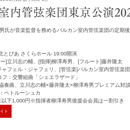
室内管弦楽団東京公演202
寿男氏が音楽監督を務めるバルカン室内管弦楽団の定期
) 北とぴあ さくらホール 19:00開演
ー]立川志の輔、[指揮]柳澤寿男、[フルート]藤井隆太
ジャフェル・ジャフェリ、[管弦楽]バルカン室内管弦楽団
コフ：交響組曲「シェエラザード」
協奏曲、立川志の輔×藤井隆太×柳澤寿男プレミアム対
：ペトルーシュカ
校生以下1,000円※指揮者柳澤寿男後援会会員は一割引き
イト