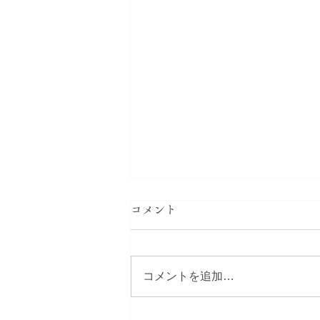
第3回 女性部総会のお知らせ
コメント
第3回女性部総会をオンラインに
て開催いたします。 ●日時：
2022年4月17日（日）14：00～
コメントを追加…
16：00 ●方法：zoomを用いての
オンライン開催 ●対象者：各支部