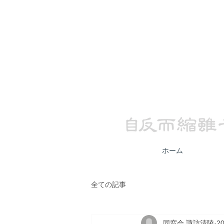
自反而縮雖千萬人吾往矣
ホーム
全ての記事
同窓会 諏訪清陵
2